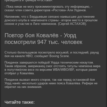
президента и тренера «Ростова».
- Пока никак не могу прокомментировать эту информацию, -
сказал член совета директоров «Ростова» Али Узденов.
Напомним, что с Бердыевым связано наивысшее достижение
донского клуба в чемпионате страны - второе место в прошлом
сезоне и участие в Лиге чемпионов. (Сергей АСТАХОВ).
Повтор боя Ковалёв - Уорд
посмотрели 947 тыс. человек
Столько болельщиков посмотрело восьмой, и последний, раунд
боя на канале HBO, сообщает Boxing Scene.
Поединок завершился победой Уорда техническим нокаутом.
Таким образом, американец смог отстоять титулы чемпиона мира
в полутяжёлом весе по версиям WBA/WBO/IBF, которые ранее
отобрал у Ковалёва.
Поединок вызвал много споров, так как перед остановкой боя
Уорд нанёс несколько ударов ниже пояса Ковалёва. Рефери не
обратил на них внимания.
Читайте также: