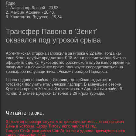
Ядро
1. Александр Лесной - 20,92.
2. Максим Афонин - 20,48.
3. Константин Лядусов - 19,84.
Трансфер Павона в 'Зенит'
оказался под угрозой срыва
Аргентинская сторона запросила за игрока € 22 млн, тогда как
сине-бело-голубые предлагали € 18 млн и рассчитывали быстро
оформить сделку. Руководство российского клуба взяло время на
раздумья и в ближайшее время планирует сосредоточиться на
трансфере полузащитника «Ромы» Леандро Паредеса.
Павон недавно прибыл в Италию, где сейчас отдыхает и
готовится получить итальянский паспорт. В минувшем сезоне
Кристиан провёл 30 матчей в чемпионате Аргентины и забил 9
голов. В активе Дриусси 17 голов в 29 играх турнира.
Читайте также:
Хэмилтон опроверг слухи, что тренируется меньше соперников
День в истории. Егору Титову исполнился 41 год
Голден Стэйт разгромил Сан-Антонио и удвоил преимущество в
серии плей-офф НБА