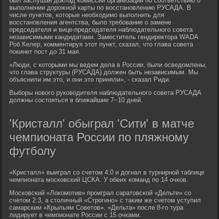
был заслушан доклад комиссии организации по соответствию о
выполнении дорожной карты по восстановлению РУСАДА. В
числе пунктов, которые необходимо выполнить для
восстановления агентства, было требование о замене
председателя и вице-председателя наблюдательного совета
независимыми кандидатами. Заместитель гендиректора WADA
Роб Келер, комментируя этот пункт, сказал, что глава совета
покинет пост до 31 мая.
«Люди, с которыми мы ведем дела в России, были осведомлены,
что глава структуры (РУСАДА) должен быть независимым. Мы
объяснили им это, и они это приняли», - сказал Риди.
Выборы нового руководителя наблюдательного совета РУСАДА
должны состояться в ближайшие 7−10 дней.
'Кристалл' обыграл 'Сити' в матче
чемпионата России по пляжному
футболу
«Кристалл» выиграл со счетом 4:0 и догнал в турнирной таблице
чемпионата московский ЦСКА. У обеих команд по 14 очков.
Московский «Локомотив» проиграл саратовской «Дельте» со
счетом 2:3, а столичный «Строгино» с таким же счетом уступил
самарским «Крыльям Советов». «Дельта» после 8-го тура
лидирует в чемпионате России с 15 очками.