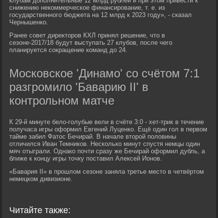
клубам дополнительные 12 млрд рублей и при этом привести к
снижению некоммерческое финансирование, т. е. из
государственного бюджета на 12 млрд к 2023 году», - сказал
Чернышенко.
Ранее совет директоров КХЛ принял решение, что в
сезоне-2017/18 будут выступать 27 клубов, после чего
планируется сокращение команд до 24.
Московское 'Динамо' со счётом 7:1
разгромило 'Баварию II' в
контрольном матче
К 29-й минуте бело-голубые вели в счёте 3:0 - хет-трик в течение
получаса игры оформил Евгений Луценко. Ещё один гол в первом
тайме забил Фатос Бечирай. В начале второй половины
отличился Иван Темников. Несколько минут спустя немцы один
мяч отыграли. Однако почти сразу же Бечирай оформил дубль, а
ближе к концу игры точку поставил Алексей Ионов.
«Бавария II» в прошлом сезоне заняла третье место в четвёртом
немецком дивизионе.
Читайте также: