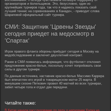
организаторов и болельщиков. Это, безусловно, один из
крупнейших турниров года, так что я надеюсь показать свой
лучший теннис на соревнованиях в Канаде», - приводит слова
Шараповой официальный сайт турнира.
СМИ: Защитник 'Црвены Звезды'
сегодня приедет на медосмотр в
'Спартак'
Игрок правого фланга обороны прибудет сегодня в Москву на
медобследование и заключит двухлетний контракт.
Ранее в СМИ появилась информация, что футболист отклонил
предложение красно-белых, поскольку хочет попробовать свои
силы в другом турнире.
По данным источника, наставник красно-белых Массимо Каррера
был впечатлен его игрой в товарищеском матче 25 марта. В
минувшем сезоне Петкович провел 40 матчей во всех турнирах,
забил четыре гола и отдал две передачи.
Читайте также:
В Китае начали расследование по делу о нападении Халка на