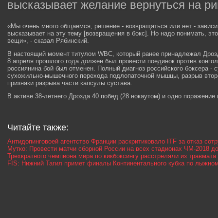
высказывает желание вернуться на ри
«Мы очень много общаемся, решение - возвращаться или нет - зависит
высказывает на эту тему [возвращения в бокс]. Но надо понимать, эт
вещи», - сказал Рябинский.
В настоящий момент титулом WBC, который ранее принадлежал Дрозд
8 апреля прошлого года должен был провести поединок против конгол
россиянина бой был отменен. Полный диагноз российского боксера - 
сухожильно-мышечного перехода подлопаточной мышцы, разрыв второг
признаки разрыва части капсулы сустава.
В активе 38-летнего Дрозда 40 побед (28 нокаутом) и одно поражение
Читайте также:
Антидопинговоей агентство Франции раскритиковало ITF за отказ сот
Мутко: Провести матчи сборной России на всех стадионах ЧМ-2018 д
Трехкратного чемпиона мира по кикбоксингу расстреляли из травмата
FIS: Нижний Тагил примет финалы Континентального кубка по лыжно