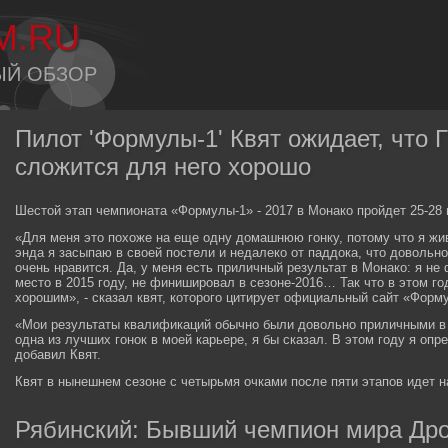
M.RU
ЫЙ ОБЗОР
Пилот 'Формулы-1' Квят ожидает, что 
сложится для него хорошо
Шестой этап чемпионата «Формулы-1» - 2017 в Монако пройдет 25-28 
«Для меня это похоже на еще одну домашнюю гонку, потому что я живу
энда я засыпаю в своей постели и недалеко от паддока, что довольно
очень нравится. Да, у меня есть приличный результат в Монако: я не
место в 2015 году, не финишировал в сезоне-2016… Так что в этом го
хорошим», - сказал квят, которого цитирует официальный сайт «Форм
«Мои результаты квалификаций обычно были довольно приличными в 
одна из лучших гонок в моей карьере, я бы сказал. В этом году я опр
добавил Квят.
Квят в нынешнем сезоне с четырьмя очками после пяти этапов идет на
Рябинский: Бывший чемпион мира Дро