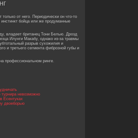
нг
 только от него. Периодически он что-то
о инстинкт бойца или же продуманные
у, владеет британец Тони Белью. Дрозд
езца Илунги Макабу, однако из-за травмы
субтотальный разрыв сухожилия и
о и третьего сегмента фиброзной губы и
 на профессиональном ринге.
рудничать
о турнира невозможно
 в Есентуках
му двоеборью