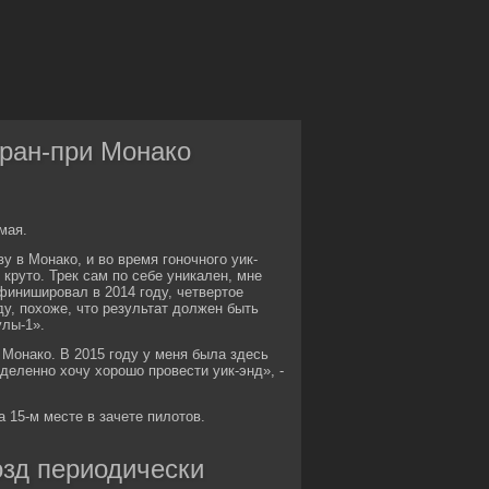
Гран-при Монако
мая.
 в Монако, и во время гоночного уик-
 круто. Трек сам по себе уникален, мне
 финишировал в 2014 году, четвертое
ду, похоже, что результат должен быть
улы-1».
Монако. В 2015 году у меня была здесь
еделенно хочу хорошо провести уик-энд», -
 15-м месте в зачете пилотов.
зд периодически