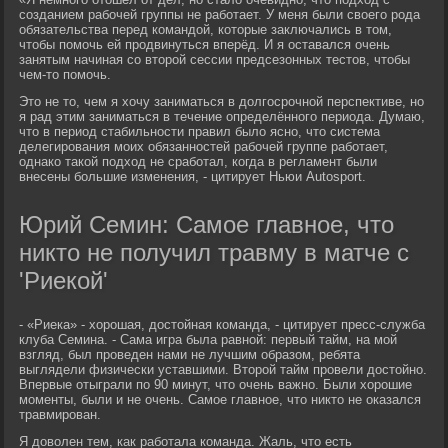
созданием рабочей группы не работает. У меня были своего рода
обязательства перед командой, которые заключались в том,
чтобы помочь ей продвинуться вперёд. И я оставался очень
занятым начиная со второй сессии предсезонных тестов, чтобы
чем-то помочь.
Это не то, чем я хочу заниматься в долгосрочной перспективе, но
я рад этим заниматься в течение определённого периода. Думаю,
что в период стабильности правил было ясно, что система
делегирования моих обязанностей рабочей группе работает,
однако такой подход не сработал, когда в регламент были
внесены большие изменения, - цитирует Ньюи Autosport.
Юрий Семин: Самое главное, что
никто не получил травму в матче с
'Риекой'
- «Риека» - хорошая, достойная команда, - цитирует пресс-служба
клуба Семина. - Сама игра была равной: первый тайм, на мой
взгляд, был проведен нами не лучшим образом, ребята
выглядели физически уставшими. Второй тайм провели достойно.
Впервые отыграли по 90 минут, что очень важно. Были хорошие
моменты, были и не очень. Самое главное, что никто не оказался
травмирован.
Я доволен тем, как работала команда. Жаль, что есть