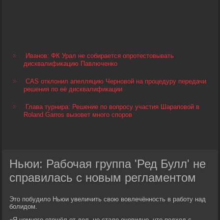
Иванов: ФК Урал не собирается опротестовывать
дисквалификацию Павлюченко
CAS отклонил апелляцию Черновой на процедуру передачи
решения по её дисквалификации
Глава турнира: Решение по вопросу участия Шараповой в
Roland Garros вызовет много споров
Ньюи: Рабочая группа 'Ред Булл' не
справилась с новым регламентом
Это побудило Ньюи увеличить свою вовлечённость в работу над
болидом.
«Я немного отошёл от дел, но стало очевидно, что подход с