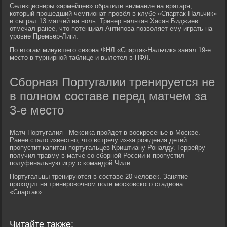
Селекционеры «армейцев» обратили внимание на вратаря,
который прошедший чемпионат провёл в клубе «Спартак-Нальчик»
и сыграл 13 матчей на ноль. Тренер нальчан Хасан Биджиев
отмечал ранее, что потенциал Антипова позволяет ему играть на
уровне Премьер-Лиги.
По итогам минувшего сезона ФНЛ «Спартак-Нальчик» занял 19-е
место в турнирной таблице и вылетел в ПФЛ.
Сборная Португалии тренируется не
в полном составе перед матчем за
3-е место
Матч Португалия - Мексика пройдет в воскресенье в Москве.
Ранее стало известно, что встречу из-за рождения детей
пропустит капитан португальцев Криштиану Роналду. Геррейру
получил травму в матче со сборной России и пропустил
полуфинальную игру с командой Чили.
Португальцы тренируются в составе 20 человек. Занятие
проходит на тренировочном поле московского стадиона
«Спартак».
Читайте также: