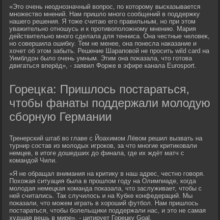
«Это очень неоднозначный вопрос, по которому высказывается
множество мнений. Нам пришло много сообщений в поддержку
нашего решения. Я тоже считаю его правильным, но при этом
уважительно отношусь и к противоположному мнению. Мария
действительно много сделала для тенниса. Она честные человек,
но совершила ошибку. Тем не менее, она понесла наказание и
хочет об этом забыть. Решение Шараповой не просить wild card на
Уимблдон было очень умным. Этим она показала, что готова
двигаться вперёд», - заявил Форже в эфире канала Eurosport.
Горецка: Пришлось постараться,
чтобы фанаты поддержали молодую
сборную Германии
Тренерский штаб во главе с Йоахимом Лёвом решил вызвать на
турнир состав из молодых игроков, за что многие критиковали
немцев, в итоге дошедших до финала, где их ждёт матч с
командой Чили.
«Я не обращал внимания на критику в наш адрес, честно говоря.
Похожая ситуация была в прошлом году на Олимпиаде, когда
молодая немецкая команда показала, что заслуживает, чтобы с
ней считались. Так случилось и на Кубке конфедераций. Мы
показали, что можем играть в хороший футбол. Нам пришлось
постараться, чтобы болельщики поддержали нас, и это не самая
худшая вещь в мире», - цитирует Горецку Goal.