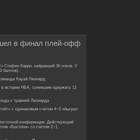
вышел в финал плей-офф
» Стефен Карри, набравший 36 очков. У
0 баллов).
 команды Кауай Леонард.
м в истории НБА, сумевшим одержать 12
изода с травмой Леонарда
тэйт» с одинаковым счетом 4−0 обыграл
Восточной конференции. Действующий
тив «Бостона» со счетом 2−1.