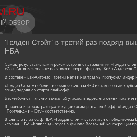
M.RU
ЫЙ ОБЗОР
'Голден Стэйт' в третий раз подряд 
НБА
Самым результативным игроком встречи стал защитник «Голден Стэйт
«Сан- Антонио» больше всех очков набрал форвард Кайл Андерсон (2
В составе «Сан-Антонио» третий матч из-за травмы пропускал лидер
«Голден Стэйт» победил в серии со счетом 4−0 и стал первым клубо
побед подряд со старта плей-офф.
Баскетболист Пачулия заявил об угрозах в адрес его семьи после эп
В первом и втором раундах текущего розыгрыша плей-офф «Голден С
«Портленд» и «Юту» соответственно.
В финале плей-офф НБА «Голден Стэйт» встретится с победителем 
чемпион НБА «Кливленд» ведет в финале Восточной конференции про