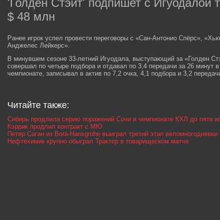
'Голден Стэйт' подпишет с Игуодалой 
$ 48 млн
Ранее игрок успел провести переговоры с «Сан-Антонио Спёрс», «Хью
Анджелес Лейкерс».
В минувшем сезоне 33-летний Игуодала, выступающий за «Голден Стэй
совершал по четыре подбора и отдавал по 3,4 передачи за 26 минут в
чемпионате, записывал в актив по 7,2 очка, 4,1 подбора и 3,2 переда
Читайте также:
Сибирь продлила серию поражений Сочи в чемпионате КХЛ до пяти и
Кэррик продлил контракт с МЮ
Петер Саган из Bora-Hansgrohe выиграл третий этап веломногодневк
Нефтехимик крупно обыграл Трактор в товарищеском матче