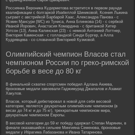
Россиянка Вероника Кудерметова встретится в первом раунде
квалификации с болгаркой Изабеллой Шиниковой, Ксения Лыкина
сыграет с австрийкой Барбарой Хаас, Александра Панова - с
Ясмин Мансури (WC) из Туниса, Анна Блинкова (14) - с сербкой
Иваной Йорович, Анастасия Комардина - с британкой Хитер
Уотсон (13), Анна Калинская (23) - с немкой Антонией Лоттнер,
Виктория Каменская - с голландкой Синди Бургер, а Алла
Кудрявцева - со словачкой Викторией Кузмовой.
Олимпийский чемпион Власов стал
чемпионом России по греко-римской
борьбе в весе до 80 кг
В финальной схватке спортсмен победил Адлана Акиева,
бронзовые медали завоевали Гаджимурад Джалалов и Азамат
Хакулов.
Власов, который дебютировал в новой для себя весовой
категории, является двукратным олимпийским чемпионом (в
весах до 74 кг и до 75 кг), трехкратным чемпионом мира,
двукратным чемпионом Европы.
В весовой категории до 59 кг победу одержал Степан Марянян, в
финале оказавшийся сильнее Мингияна Семенова, бронзовые
медали у Ибрагима Лабазанова и Ивана Татаринова.