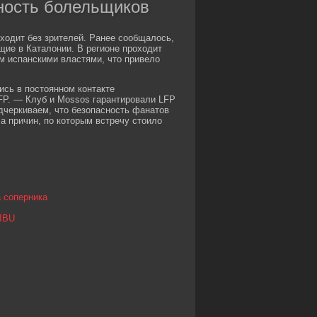
сность болельщиков
ходит без зрителей. Ранее сообщалось,
щие в Каталонии. В регионе проходит
м испанскими властями, что привело
ись в постоянном контакте
FP. — Клуб и Mossos гарантировали LFP
дчеркиваем, что безопасность фанатов
а причин, по которым встречу стоило
а соперника
 IBU