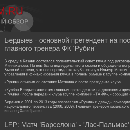
M.RU
ЫЙ ОБЗОР
Бердыев - основной претендент на по
главного тренера ФК 'Рубин'
В среду в Казани состоялся попечительский совет клуба под руково
Минниханова. На нем были подведены итоги сезона и обсуждены воп
Было объявлено, что пост президента клуба покинул Ильсур Метшин.
управления и финансирования клуба в полном объеме к группе комп
«Рубин» объявил об отставке Метшина с поста президента клуба
«Курбан Бердыев является главным претендентом на должности прези
«Рубина» после передачи клуба группе компаний «ТАИФ», - сообщил 
Бердыев с 2001 по 2013 годы возглавлял «Рубин» и дважды приводи
национального первенства (2008, 2009). Главным тренером казанског
испанец Хави Грасия.
LFP: Матч 'Барселона' - 'Лас-Пальмас