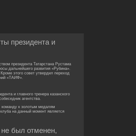
сты президента и
дством президента Татарстана Рустама
росы дальнейшего развития «Рубина».
 Кроме этого совет утвердил переход
аний «ТАИФ».
дента и главного тренера казанского
собеседник агентства.
л команду к золотым медалям
о клуба на данный момент является
' не был отменен,