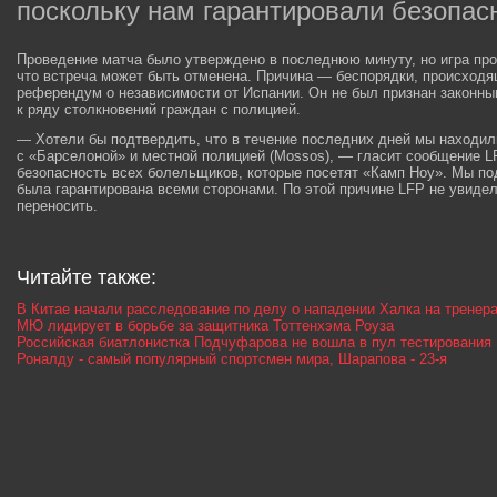
поскольку нам гарантировали безопа
Проведение матча было утверждено в последнюю минуту, но игра про
что встреча может быть отменена. Причина — беспорядки, происходя
референдум о независимости от Испании. Он не был признан законны
к ряду столкновений граждан с полицией.
— Хотели бы подтвердить, что в течение последних дней мы находил
с «Барселоной» и местной полицией (Mossos), — гласит сообщение L
безопасность всех болельщиков, которые посетят «Камп Ноу». Мы по
была гарантирована всеми сторонами. По этой причине LFP не увидел
переносить.
Читайте также:
В Китае начали расследование по делу о нападении Халка на тренер
МЮ лидирует в борьбе за защитника Тоттенхэма Роуза
Российская биатлонистка Подчуфарова не вошла в пул тестирования
Роналду - самый популярный спортсмен мира, Шарапова - 23-я