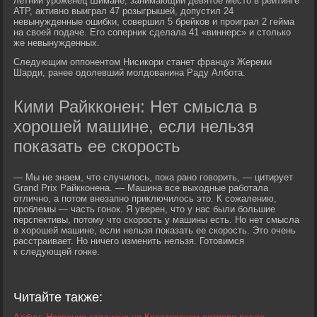
летний уроженец Шимане, занимающий девятое место в рейтинге
АТР, активно выиграл 47 розыгрышей, допустил 24
невынужденные ошибки, совершил 5 брейков и проиграл 2 гейма
на своей подаче. Его соперник сделала 41 «виннерс» и столько
же невынужденных.
Следующим оппонентом Нисикори станет француз Жереми
Шарди, ранее одолевший молдованина Раду Албота.
Кими Райкконен: Нет смысла в
хорошей машине, если нельзя
показать ее скорость
— Мы не знаем, что случилось, пока рано говорить, — цитирует
Grand Prix Райкконена. — Машина все выходные работала
отлично, а потом внезапно приключилось это. К сожалению,
проблемы — часть гонок. Я уверен, что у нас были большие
перспективы, потому что скорость у машины есть. Но нет смысла
в хорошей машине, если нельзя показать ее скорость. Это очень
расстраивает. Но ничего изменить нельзя. Готовимся
к следующей гонке.
Читайте также: