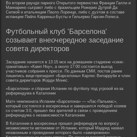
Во втором раунде парного Открытого первенства Франции Галли и
Маннарино сыграют либо с бразильцем Рожерио Дутрой Да
Силвой и итальянцем Паоло Лоренци, либо с дуэтом в составе
испанцем Пабло Карреньо-Бусты и Гильермо Гарсии-Лопеса.
Футбольный клуб 'Барселона'
созывает внеочередное заседание
совета директоров
Заседание начнется в 13:15 мск на домашнем стадионе «сине-
гранатовых» «Камп Ноу», а около 17:00 состоится выход
участников собрания к прессе. По данным СМИ, постов ранее
лишились вице-президент «Барселоны» Карлес Виларруби и член
совета директоров Жорди Монес.
«Барселона» и сборная Испании по футболу под угрозой из-за
референдума в Каталонии
Матч чемпионата Испании «Барселона» — «Лас-Пальмас»,
который состоялся в воскресенье и завершился победой хозяев
со счетом 3:0, прошел без зрителей в связи с проведением
референдума о независимости Каталонии.
В Каталонии в воскресенье прошел референдум по вопросу
независимости автономии от Испании, который Мадрид назвал
незаконным и проведение которого было «заморожено»