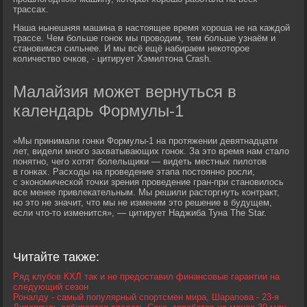
трассах.
Наша нынешняя машина в настоящее время хороша не на каждой
трассе. Чем больше гонок мы проводим, тем больше узнаём и
становимся сильнее. И мы всё ещё набираем некоторое
количество очков, - цитирует Хэмилтона Crash.
Малайзия может вернуться в
календарь Формулы-1
«Мы принимали гонки Формулы-1 на протяжении девятнадцати
лет, видели много захватывающих гонок. За это время нам стало
понятно, чего хотят болельщики — видеть местных пилотов
в гонках. Расходы на проведение этапа постоянно росли,
с экономической точки зрения проведение гран-при становилось
все менее привлекательным. Мы решили расторгнуть контракт,
но это не значит, что мы не изменим это решение в будущем,
если что-то изменится», — цитирует Наджиба Туна The Star.
Читайте также:
Ряд клубов КХЛ так и не предоставил финансовые гарантии на
следующий сезон
Роналду - самый популярный спортсмен мира, Шарапова - 23-я