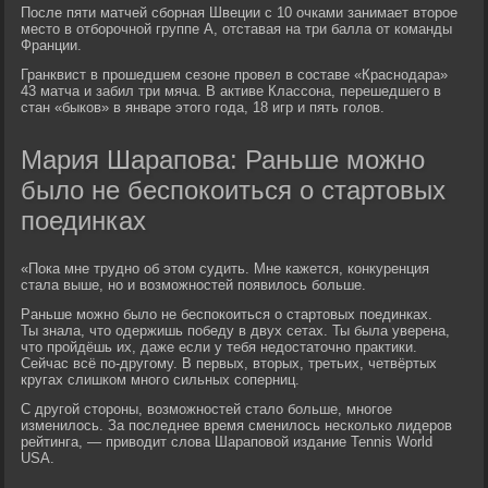
После пяти матчей сборная Швеции с 10 очками занимает второе
место в отборочной группе A, отставая на три балла от команды
Франции.
Гранквист в прошедшем сезоне провел в составе «Краснодара»
43 матча и забил три мяча. В активе Классона, перешедшего в
стан «быков» в январе этого года, 18 игр и пять голов.
Мария Шарапова: Раньше можно
было не беспокоиться о стартовых
поединках
«Пока мне трудно об этом судить. Мне кажется, конкуренция
стала выше, но и возможностей появилось больше.
Раньше можно было не беспокоиться о стартовых поединках.
Ты знала, что одержишь победу в двух сетах. Ты была уверена,
что пройдёшь их, даже если у тебя недостаточно практики.
Сейчас всё по-другому. В первых, вторых, третьих, четвёртых
кругах слишком много сильных соперниц.
С другой стороны, возможностей стало больше, многое
изменилось. За последнее время сменилось несколько лидеров
рейтинга, — приводит слова Шараповой издание Tennis World
USA.