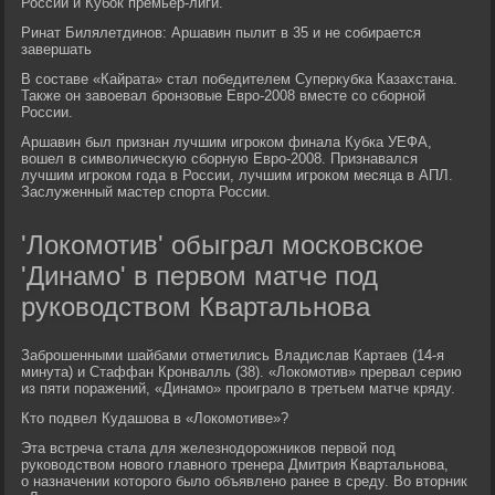
России и Кубок премьер-лиги.
Ринат Билялетдинов: Аршавин пылит в 35 и не собирается
завершать
В составе «Кайрата» стал победителем Суперкубка Казахстана.
Также он завоевал бронзовые Евро-2008 вместе со сборной
России.
Аршавин был признан лучшим игроком финала Кубка УЕФА,
вошел в символическую сборную Евро-2008. Признавался
лучшим игроком года в России, лучшим игроком месяца в АПЛ.
Заслуженный мастер спорта России.
'Локомотив' обыграл московское
'Динамо' в первом матче под
руководством Квартальнова
Заброшенными шайбами отметились Владислав Картаев (14-я
минута) и Стаффан Кронвалль (38). «Локомотив» прервал серию
из пяти поражений, «Динамо» проиграло в третьем матче кряду.
Кто подвел Кудашова в «Локомотиве»?
Эта встреча стала для железнодорожников первой под
руководством нового главного тренера Дмитрия Квартальнова,
о назначении которого было объявлено ранее в среду. Во вторник