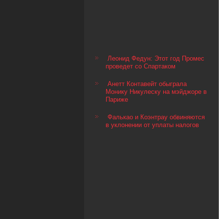
Леонид Федун: Этот год Промес
проведет со Спартаком
Анетт Контавейт обыграла
Монику Никулеску на мэйджоре в
Париже
Фалькао и Коэнтрау обвиняются
в уклонении от уплаты налогов