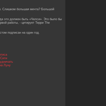
ры. Слишком большая мечта? Большой
гда это должен быть «Челси». Это было бы
рвой работы, - цитирует Терри The
стом подписан на один год.
ртиса
 Сити
рудничать
на Луну