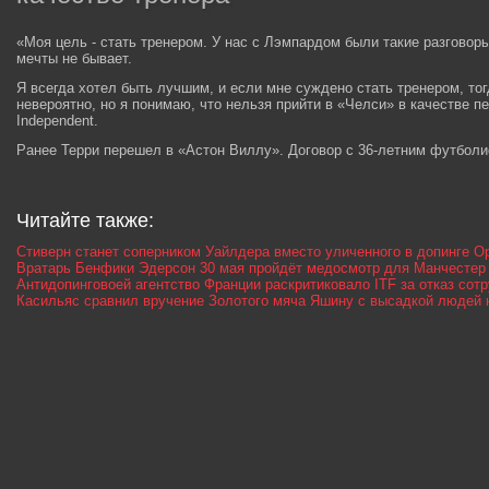
«Моя цель - стать тренером. У нас с Лэмпардом были такие разгово
мечты не бывает.
Я всегда хотел быть лучшим, и если мне суждено стать тренером, то
невероятно, но я понимаю, что нельзя прийти в «Челси» в качестве пе
Independent.
Ранее Терри перешел в «Астон Виллу». Договор с 36-летним футболи
Читайте также:
Стиверн станет соперником Уайлдера вместо уличенного в допинге О
Вратарь Бенфики Эдерсон 30 мая пройдёт медосмотр для Манчестер
Антидопинговоей агентство Франции раскритиковало ITF за отказ сот
Касильяс сравнил вручение Золотого мяча Яшину с высадкой людей 