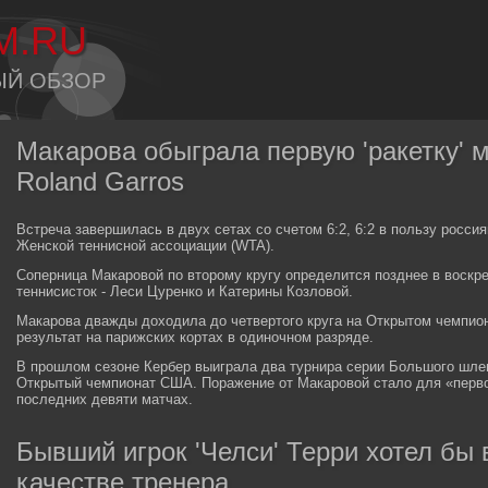
M.RU
ЫЙ ОБЗОР
Макарова обыграла первую 'ракетку' м
Roland Garros
Встреча завершилась в двух сетах со счетом 6:2, 6:2 в пользу росси
Женской теннисной ассоциации (WTA).
Соперница Макаровой по второму кругу определится позднее в воскре
теннисисток - Леси Цуренко и Катерины Козловой.
Макарова дважды доходила до четвертого круга на Открытом чемпиона
результат на парижских кортах в одиночном разряде.
В прошлом сезоне Кербер выиграла два турнира серии Большого шле
Открытый чемпионат США. Поражение от Макаровой стало для «перво
последних девяти матчах.
Бывший игрок 'Челси' Терри хотел бы 
качестве тренера