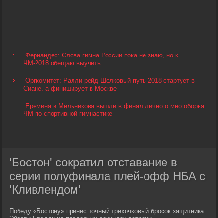
Фернандес: Слова гимна России пока не знаю, но к
ЧМ-2018 обещаю выучить
Оргкомитет: Ралли-рейд Шелковый путь-2018 стартует в
Сиане, а финиширует в Москве
Еремина и Мельникова вышли в финал личного многоборья
ЧМ по спортивной гимнастике
'Бостон' сократил отставание в
серии полуфинала плей-офф НБА с
'Кливлендом'
Победу «Бостону» принес точный трехочковый бросок защитника