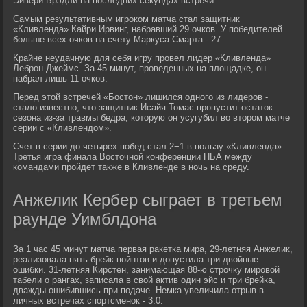
Эйвери Брэдли на последних секундах встречи.
Самым результативным игроком матча стал защитник
«Кливленда» Кайри Ирвинг, набравший 29 очков. У победителей
больше всех очков на счету Маркуса Смарта - 27.
Крайне неудачную для себя игру провел лидер «Кливленда»
Леброн Джеймс. За 45 минут, проведенных на площадке, он
набрал лишь 11 очков.
Перед этой встречей «Бостон» лишился одного из лидеров -
стало известно, что защитник Исайя Томас пропустит остаток
сезона из-за травмы бедра, которую он усугубил во втором матче
серии с «Кливлендом».
Счет в серии до четырех побед стал 2−1 в пользу «Кливленда».
Третья игра финала Восточной конференции НБА между
командами пройдет также в Кливленде в ночь на среду.
Анжелик Кербер сыграет в третьем
раунде Уимблдона
За 1 час 45 минут матча первая ракетка мира, 29-летняя Анжелик,
реализовала пять брейк-пойнтов и допустила три двойные
ошибки. 31-летняя Кирстен, занимающая 88-ю строчку мировой
табели о рангах, записала в свой актив один эйс и три брейка,
дважды ошибившись при подаче. Немка увеличила отрыв в
личных встречах спортсменок - 3:0.