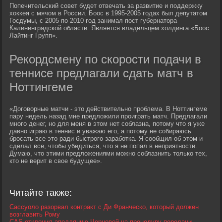
Попечительский совет будет отвечать за развитие и поддержку
хоккея с мячом в России. Боос в 1995-2005 годах был депутатом
Госдумы, с 2005 по 2010 год занимал пост губернатора
Калининградской области. Является владельцем холдинга «Боос
Лайтинг Групп».
Рекордсмену по скорости подачи в
теннисе предлагали сдать матч в
Ноттингеме
«Договорные матчи - это действительно проблема. В Ноттингеме
пару недель назад мне предложили проиграть матч. Предлагали
много денег, но для меня в этом нет соблазна, потому что я уже
давно играю в теннис и уважаю его, а потому не собираюсь
бросать все это ради быстрого заработка. Я сообщил об этом и
сделал все, чтобы убедиться, что я не попал в неприятности.
Думаю, что этими предложениями можно соблазнить только тех,
кто не верит в свое будущее».
Читайте также:
Сассуоло разорвал контракт с Ди Франческо, который должен
возглавить Рому
CAS отклонил апелляцию Черновой на процедуру передачи